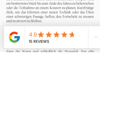
ein bestimmtes Stück bis zum Ende des Jahres zu beherrschen
oder die Teilnahme an einem Konzert zu planen. Kurzfristige
Ziele, wie das Erlernen einer neuen Technik oder das Üben
einer schwierigen Passage, helfen, den Fortschritt zu messen
und motiviert zu bleiben.
Arbeit in kleine Aufgaben aufteilen
Es kann hilfreich sein, die Übungseinheiten in kleinere,
machbare Aufgaben aufzuteilen. Wenn Ihr Kind zum Beispiel
ein neues Stück lernt, könnte es zuerst den Rhythmus üben,
dann die Noten und schließlich die Dynamik. Das gibt
Struktur und macht das Üben weniger überwältigend.
Ablenkungen vermeiden
Ablenkungen können das Üben stark beeinträchtigen.
Schaffen Sie eine ruhige Umgebung, in der sich Ihr Kind auf
die Musik konzentrieren kann. Vermeiden Sie, dass
elektronische Geräte während des Übens in der Nähe sind, und
ermutigen Sie Ihr Kind, in einem Raum zu üben, in dem es
nicht gestört wird.
Fazit
Regelmäßiges Üben ist der Schlüssel zum Erfolg, aber es muss
nicht anstrengend sein. Helfen Sie ihm, seine Übungen zu
planen, Ablenkungen zu minimieren und motivieren Sie es,
auch an schwierigen Stellen zu arbeiten.
Mit diesen Tipps wird das tägliche Üben nicht nur effektiver,
sondern auch befriedigender - für Sie und Ihr Kind.