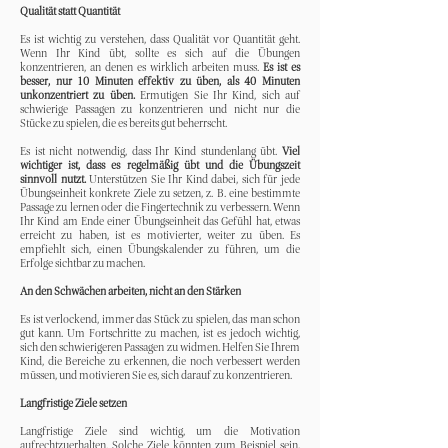
Qualität statt Quantität
Es ist wichtig zu verstehen, dass Qualität vor Quantität geht.
Wenn Ihr Kind übt, sollte es sich auf die Übungen
konzentrieren, an denen es wirklich arbeiten muss.
Es ist es
besser, nur 10 Minuten effektiv zu üben, als 40 Minuten
unkonzentriert zu üben.
Ermutigen Sie Ihr Kind, sich auf
schwierige Passagen zu konzentrieren und nicht nur die
Stücke zu spielen, die es bereits gut beherrscht.
Es ist nicht notwendig, dass Ihr Kind stundenlang übt.
Viel
wichtiger ist, dass es regelmäßig übt und die Übungszeit
sinnvoll nutzt.
Unterstützen Sie Ihr Kind dabei, sich für jede
Übungseinheit konkrete Ziele zu setzen, z. B. eine bestimmte
Passage zu lernen oder die Fingertechnik zu verbessern. Wenn
Ihr Kind am Ende einer Übungseinheit das Gefühl hat, etwas
erreicht zu haben, ist es motivierter, weiter zu üben. Es
empfiehlt sich, einen Übungskalender zu führen, um die
Erfolge sichtbar zu machen.
An den Schwächen arbeiten, nicht an den Stärken
Es ist verlockend, immer das Stück zu spielen, das man schon
gut kann. Um Fortschritte zu machen, ist es jedoch wichtig,
sich den schwierigeren Passagen zu widmen. Helfen Sie Ihrem
Kind, die Bereiche zu erkennen, die noch verbessert werden
müssen, und motivieren Sie es, sich darauf zu konzentrieren.
Langfristige Ziele setzen
Langfristige Ziele sind wichtig, um die Motivation
aufrechtzuerhalten. Solche Ziele könnten zum Beispiel sein,