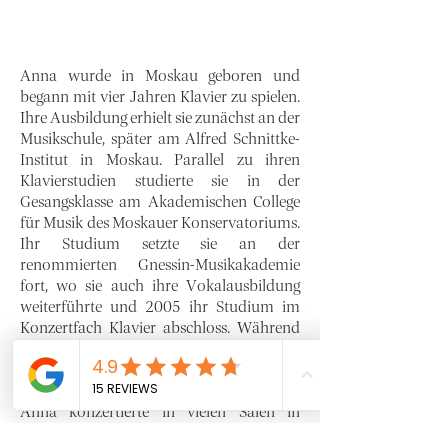
Anna wurde in Moskau geboren und
begann mit vier Jahren Klavier zu spielen.
Ihre Ausbildung erhielt sie zunächst an der
Musikschule, später am Alfred Schnittke-
Institut in Moskau. Parallel zu ihren
Klavierstudien studierte sie in der
Gesangsklasse am Akademischen College
für Musik des Moskauer Konservatoriums.
Ihr Studium setzte sie an der
renommierten Gnessin-Musikakademie
fort, wo sie auch ihre Vokalausbildung
weiterführte und 2005 ihr Studium im
Konzertfach Klavier abschloss. Während
ihrer Studienzeit gewann sie mehrere
Preise bei Wettbewerben und Festivals.
Anna konzertierte in vielen Sälen in
Moskau ebenso wie in Österreich. Als