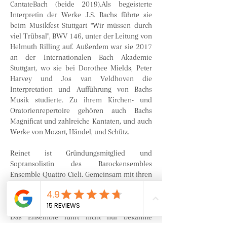
CantateBach (beide 2019).Als begeisterte 
Interpretin der Werke J.S. Bachs führte sie 
beim Musikfest Stuttgart "Wir müssen durch 
viel Trübsal", BWV 146, unter der Leitung von 
Helmuth Rilling auf. Außerdem war sie 2017 
an der Internationalen Bach Akademie 
Stuttgart, wo sie bei Dorothee Mields, Peter 
Harvey und Jos van Veldhoven die 
Interpretation und Aufführung von Bachs 
Musik studierte. Zu ihrem Kirchen- und 
Oratorienrepertoire gehören auch Bachs 
Magnificat und zahlreiche Kantaten, und auch 
Werke von Mozart, Händel, und Schütz.
Reinet ist Gründungsmitglied und 
Sopransolistin des Barockensembles 
Ensemble Quattro Cieli. Gemeinsam mit ihren 
Kollegen trat sie bei der Wiener Bachwoche, 
dem BachZeit Festival in der Kantorei 
Mondsee und im Alten Rathaus in Wien auf. 
Das Ensemble führt nicht nur bekannte 