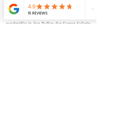
fort.
Ihre künstlerischen Darbietungen erfolgen 
regelmäßig in den Rollen der Sopran-Solistin 
oder Chorsängerin, wobei sie von 
Instrumentalisten und Vokalensembles im 
professionellen Rahmen begleitet wird. 
Darüber hinaus ist sie als Lehrkraft für die 
Fächer Gesang, Klavier und Musiktheorie tätig.
Tara Cassan bietet Unterricht in Deutsch und 
Französisch an.
taracassan@hotmail.fr
Impressum
Datenschutz
Intranet
AGB