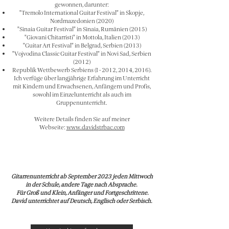
gewonnen, darunter:
"Tremolo International Guitar Festival" in Skopje,
Nordmazedonien (2020)
"Sinaia Guitar Festival" in Sinaia, Rumänien (2015)
"Giovani Chitarristi" in Mottola, Italien (2013)
"Guitar Art Festival" in Belgrad, Serbien (2013)
"Vojvodina Classic Guitar Festival" in Novi Sad, Serbien
(2012)
Republik Wettbewerb Serbiens (I - 2012, 2014, 2016).
Ich verfüge über langjährige Erfahrung im Unterricht
mit Kindern und Erwachsenen, Anfängern und Profis,
sowohl im Einzelunterricht als auch im
Gruppenunterricht.
Weitere Details finden Sie auf meiner
Webseite:
www.davidstrbac.com
Gitarrenunterricht ab September 2023 jeden Mittwoch
in der Schule, andere Tage nach Absprache.
Für Groß und Klein, Anfänger und Fortgeschrittene.
David unterrichtet auf Deutsch, Englisch oder Serbisch.