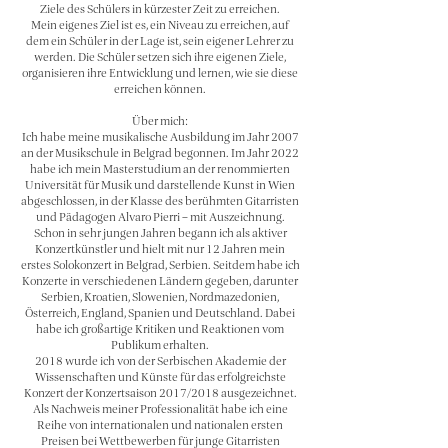
Ziele des Schülers in kürzester Zeit zu erreichen.
Mein eigenes Ziel ist es, ein Niveau zu erreichen, auf
dem ein Schüler in der Lage ist, sein eigener Lehrer zu
werden. Die Schüler setzen sich ihre eigenen Ziele,
organisieren ihre Entwicklung und lernen, wie sie diese
erreichen können.
Über mich:
Ich habe meine musikalische Ausbildung im Jahr 2007
an der Musikschule in Belgrad begonnen. Im Jahr 2022
habe ich mein Masterstudium an der renommierten
Universität für Musik und darstellende Kunst in Wien
abgeschlossen, in der Klasse des berühmten Gitarristen
und Pädagogen Alvaro Pierri – mit Auszeichnung.
Schon in sehr jungen Jahren begann ich als aktiver
Konzertkünstler und hielt mit nur 12 Jahren mein
erstes Solokonzert in Belgrad, Serbien. Seitdem habe ich
Konzerte in verschiedenen Ländern gegeben, darunter
Serbien, Kroatien, Slowenien, Nordmazedonien,
Österreich, England, Spanien und Deutschland. Dabei
habe ich großartige Kritiken und Reaktionen vom
Publikum erhalten.
2018 wurde ich von der Serbischen Akademie der
Wissenschaften und Künste für das erfolgreichste
Konzert der Konzertsaison 2017/2018 ausgezeichnet.
Als Nachweis meiner Professionalität habe ich eine
Reihe von internationalen und nationalen ersten
Preisen bei Wettbewerben für junge Gitarristen