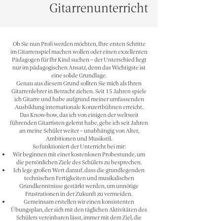
Gitarrenunterricht
Ob Sie nun Profi werden möchten, Ihre ersten Schritte
im Gitarrenspiel machen wollen oder einen exzellenten
Pädagogen für Ihr Kind suchen – der Unterschied liegt
nur im pädagogischen Ansatz, denn das Wichtigste ist
eine solide Grundlage.
Genau aus diesem Grund sollten Sie mich als Ihren
Gitarrenlehrer in Betracht ziehen. Seit 15 Jahren spiele
ich Gitarre und habe aufgrund meiner umfassenden
Ausbildung internationale Konzertbühnen erreicht.
Das Know-how, das ich von einigen der weltweit
führenden Gitarristen gelernt habe, gebe ich seit Jahren
an meine Schüler weiter – unabhängig von Alter,
Ambitionen und Musikstil.
So funktioniert der Unterricht bei mir:
Wir beginnen mit einer kostenlosen Probestunde, um
die persönlichen Ziele des Schülers zu besprechen.
Ich lege großen Wert darauf, dass die grundlegenden
technischen Fertigkeiten und musikalischen
Grundkenntnisse gestärkt werden, um unnötige
Frustrationen in der Zukunft zu vermeiden.
Gemeinsam erstellen wir einen konsistenten
Übungsplan, der sich mit den täglichen Aktivitäten des
Schülers vereinbaren lässt, immer mit dem Ziel, die