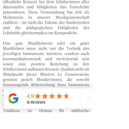
öffentliche Konzert, bei dem Schüler:innen aller
Altersstufen und Fähigkeiten ihre Fortschritte
präsentieren. Diese Veranstaltung hat sich als
Meilenstein in unserer Musikgemeinschaft
etabliert – sie rückt die Talente der Studierenden
und die pädagogischen Fähigkeiten der
Lehrkräfte gleichermaßen ins Rampenlicht.
Eine gute Musiklehrerin oder ein guter
Musiklehrer muss nicht nur die Technik des
jeweiligen Instruments meistern, sondern auch
kommunikationsstark und motivierend sein
sowie eine positive Beziehung zu den
Schüler:innen aufbauen können. Qualität steht im
Mittelpunkt dieser Mission: Le Conservatoire
gewinnt gezielt Musiker:innen, die sowohl
herausragende Beherrschung ihres Instruments
als auch pädagogische und menschliche Stärken
mitbringen.
Wien, eine Stadt mit einer reichen musikalischen
Tradition, ist Heimat für zahlreiche
herausragende Musiker:innen aus aller Welt. Als
offene und integrative Musikschule rekrutiert Le
Conservatoire gezielt internationale