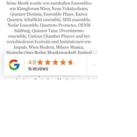
Seine Musik wurde von namhaften Ensembles
wie Klangforum Wien, Neue Vokalsolisten,
Quatuor Diotima, Ensemble Phace, Kairos
Quartett, Schallfeld ensemble, MDI ensemble,
Nadar Ensemble, Quartetto Prometeo, OENM
Salzburg, Quatuor Tana, Divertimento
ensemble, Curious Chamber Players und bei
verschiedenen Festivals und Institutionen wie
Impuls, Wien Modern, Milano Musica,
Deutsche Oper Berlin, Musikprotokoll, Festival
Ensembles, Konzerthaus Wien, Festival
Nouvelles Musiques aufgeführt.
Er war Composer in Residence bei
verschiedenen Festivals und Institutionen wie
Künstlerhaus Eckernförde, IZZM Klagenfurt,
Schloss Wiepersdorf, Villa Sträuli. Lorenzo
wurde außerdem mit verschiedenen
internationalen Preisen ausgezeichnet,
darunter dem Impuls
Kompositionswettbewerb (2015), Valentino
Bucchi Preis (2014), “Neue Szenen” der
Deutsche Oper Berlin (2019), Preis der Teatro
La Fenice “Una vita nella Musica” (2024),
Theodor Körner Preis (2025).