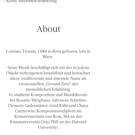
– Keine Altersbeschränkung
About
My name is Alexa Young
Lorenzo Troiani, 1989 in Rom geboren, lebt in
Wien.
Seine Musik beschäftigt sich mit der in jedem
Objekt verborgenen Instabilität und betrachtet
diese oszillierende und zitternde Natur als
existenziellen „Ground Zero“ der
menschlichen Erfahrung.
Er studierte Komposition und Musiktheorie
bei Rosario Mirigliano, Salvatore Sciarrino,
Clemens Gadenstätter, Gerd Kühr und Chaya
Czernowin (Kompositionsdiplom im
Konservatorium von Rom, MA an der
Kunstuniversität Graz, PhD an der Harvard
University).